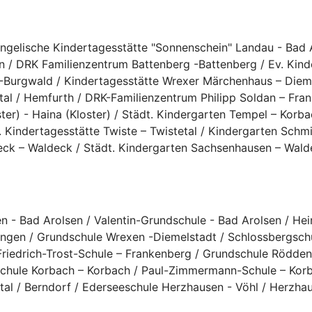
angelische Kindertagesstätte "Sonnenschein" Landau - Bad 
n / DRK Familienzentrum Battenberg -Battenberg / Ev. Kind
f -Burgwald / Kindertagesstätte Wrexer Märchenhaus – Diem
al / Hemfurth / DRK-Familienzentrum Philipp Soldan – Fran
ter) - Haina (Kloster) / Städt. Kindergarten Tempel – Korb
. Kindertagesstätte Twiste – Twistetal / Kindergarten Schmi
eck – Waldeck / Städt. Kindergarten Sachsenhausen – Waldec
n - Bad Arolsen / Valentin-Grundschule - Bad Arolsen / He
gen / Grundschule Wrexen -Diemelstadt / Schlossbergschu
Friedrich-Trost-Schule – Frankenberg / Grundschule Rödde
Schule Korbach – Korbach / Paul-Zimmermann-Schule – Korb
etal / Berndorf / Ederseeschule Herzhausen - Vöhl / Herzh