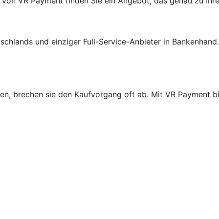
 von VR Payment finden Sie ein Angebot, das genau zu Ihr
schlands und einziger Full-Service-Anbieter in Bankenhand
n, brechen sie den Kaufvorgang oft ab. Mit VR Payment bie