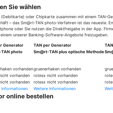
en Sie wählen
rd (Debitkarte) oder Chipkarte zusammen mit einem TAN-Ge
schäft – das Sm@rt-TAN photo-Verfahren ist das neueste. E
tphone oder Sie nutzen die Direktfreigabe in der App. Fi
in einem unserer Banking-Software-Angebote freizugeben.
r Generator
TAN per Generator
TAN
-TAN photo
Sm@rt-TAN plus optische Methode
Sm@
rhaken
vorhanden
gruenerhaken
vorhanden
gru
nicht vorhanden
rotesx
nicht vorhanden
rote
nicht vorhanden
rotesx
nicht vorhanden
rote
 Informationen
Weitere Informationen
Weit
r online bestellen