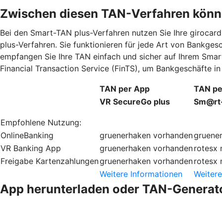
Zwischen diesen TAN-Verfahren könn
Bei den Smart-TAN plus-Verfahren nutzen Sie Ihre giroca
plus-Verfahren. Sie funktionieren für jede Art von Bankge
empfangen Sie Ihre TAN einfach und sicher auf Ihrem Smar
Financial Transaction Service (FinTS), um Bankgeschäfte 
TAN per App
TAN pe
VR SecureGo plus
Sm@rt
Empfohlene Nutzung:
OnlineBanking
gruenerhaken
vorhanden
gruene
VR Banking App
gruenerhaken
vorhanden
rotesx
Freigabe Kartenzahlungen
gruenerhaken
vorhanden
rotesx
Weitere Informationen
Weitere
App herunterladen oder TAN-Generato