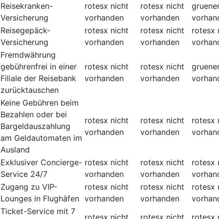
Reisekranken-
rotesx
nicht
rotesx
nicht
gruene
Versicherung
vorhanden
vorhanden
vorhan
Reisegepäck-
rotesx
nicht
rotesx
nicht
rotesx
Versicherung
vorhanden
vorhanden
vorhan
Fremdwährung
gebührenfrei in einer
rotesx
nicht
rotesx
nicht
gruene
Filiale der Reisebank
vorhanden
vorhanden
vorhan
zurücktauschen
Keine Gebühren beim
Bezahlen oder bei
rotesx
nicht
rotesx
nicht
rotesx
Bargeldauszahlung
vorhanden
vorhanden
vorhan
am Geldautomaten im
Ausland
Exklusiver Concierge-
rotesx
nicht
rotesx
nicht
rotesx
Service 24/7
vorhanden
vorhanden
vorhan
Zugang zu VIP-
rotesx
nicht
rotesx
nicht
rotesx
Lounges in Flughäfen
vorhanden
vorhanden
vorhan
Ticket-Service mit 7
rotesx
nicht
rotesx
nicht
rotesx