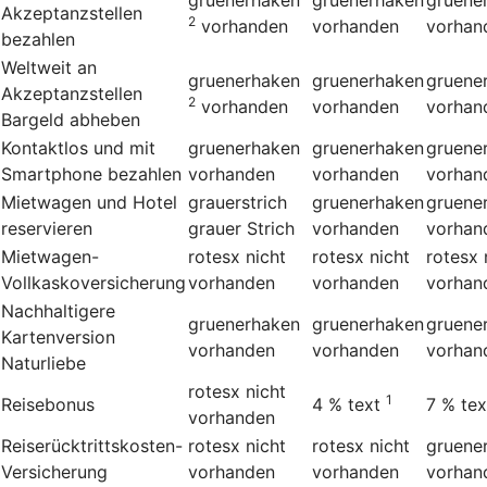
Akzeptanzstellen
2
vorhanden
vorhanden
vorhan
bezahlen
Weltweit an
gruenerhaken
gruenerhaken
gruene
Akzeptanzstellen
2
vorhanden
vorhanden
vorhan
Bargeld abheben
Kontaktlos und mit
gruenerhaken
gruenerhaken
gruene
Smartphone bezahlen
vorhanden
vorhanden
vorhan
Mietwagen und Hotel
grauerstrich
gruenerhaken
gruene
reservieren
grauer Strich
vorhanden
vorhan
Mietwagen-
rotesx
nicht
rotesx
nicht
rotesx
Vollkaskoversicherung
vorhanden
vorhanden
vorhan
Nachhaltigere
gruenerhaken
gruenerhaken
gruene
Kartenversion
vorhanden
vorhanden
vorhan
Naturliebe
rotesx
nicht
1
Reisebonus
4 %
text
7 %
tex
vorhanden
Reiserücktrittskosten-
rotesx
nicht
rotesx
nicht
gruene
Versicherung
vorhanden
vorhanden
vorhan