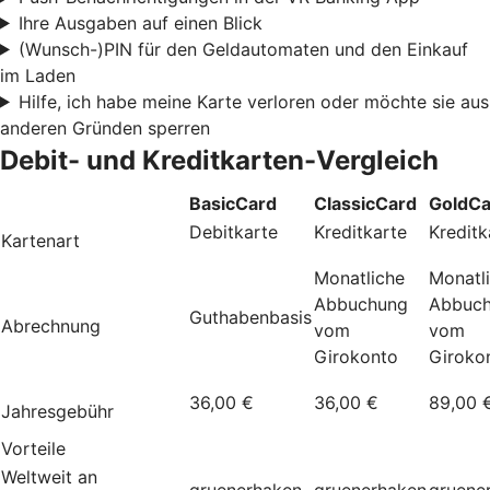
Ihre Ausgaben auf einen Blick
(Wunsch-)PIN für den Geldautomaten und den Einkauf
im Laden
Hilfe, ich habe meine Karte verloren oder möchte sie aus
anderen Gründen sperren
Debit- und Kreditkarten-Vergleich
BasicCard
ClassicCard
GoldCa
Debitkarte
Kreditkarte
Kreditk
Kartenart
Monatliche
Monatl
Abbuchung
Abbuc
Guthabenbasis
Abrechnung
vom
vom
Girokonto
Giroko
36,00 €
36,00 €
89,00 
Jahresgebühr
Vorteile
Weltweit an
gruenerhaken
gruenerhaken
gruene