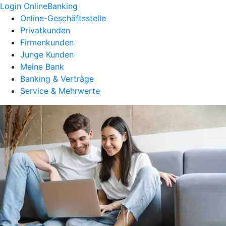
Login OnlineBanking
Online-Geschäftsstelle
Privatkunden
Firmenkunden
Junge Kunden
Meine Bank
Banking & Verträge
Service & Mehrwerte