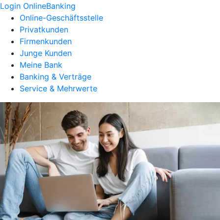
Login OnlineBanking
Online-Geschäftsstelle
Privatkunden
Firmenkunden
Junge Kunden
Meine Bank
Banking & Verträge
Service & Mehrwerte