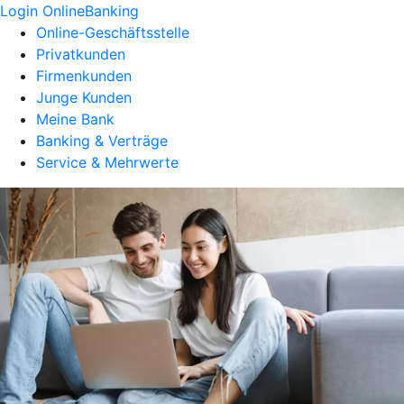
Login OnlineBanking
Online-Geschäftsstelle
Privatkunden
Firmenkunden
Junge Kunden
Meine Bank
Banking & Verträge
Service & Mehrwerte